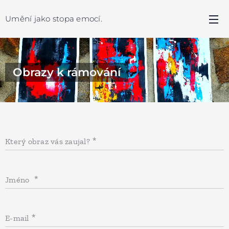
Umění jako stopa emocí.
Obrazy k rámování
Který obraz vás zaujal?
Jméno
E-mail