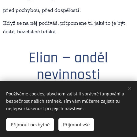
před pochybou, před dospělostí.
Když se na něj podíváš, připomene ti, jaké to je být
čistě, bezelstně lidská.
Elian — anděl
nevinnosti
Používáme cookies, abychom zajistili správné fungování a
Akryl na kartonu se strukturou plátna 59,4 × 42 cm
bezpečnost našich stránek. Tím vám můžeme zajistit tu
(A2)
nejlepší zkušenost při jejich návštěvě.
Určeno k rámování
Přijmout nezbytné
Přijmout vše
2025